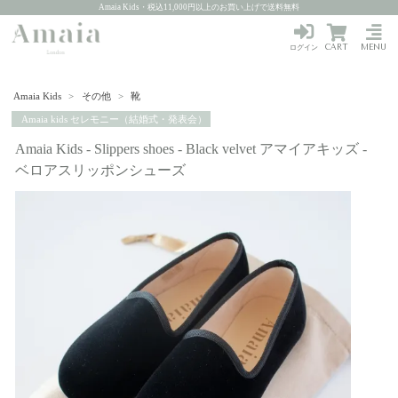
Amaia Kids・税込11,000円以上のお買い上げで送料無料
CART
MENU
ログイン
Amaia Kids
>
その他
>
靴
Amaia kids セレモニー（結婚式・発表会）
Amaia Kids - Slippers shoes - Black velvet アマイアキッズ -
ベロアスリッポンシューズ