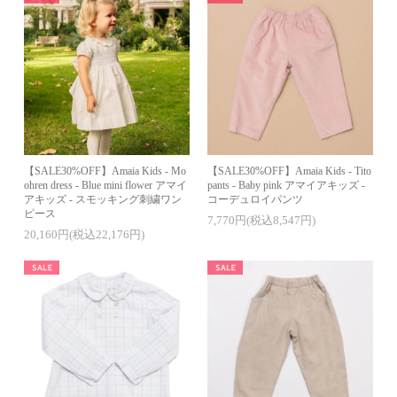
【SALE30%OFF】Amaia Kids - Mo
【SALE30%OFF】Amaia Kids - Tito
ohren dress - Blue mini flower アマイ
pants - Baby pink アマイアキッズ -
アキッズ - スモッキング刺繍ワン
コーデュロイパンツ
ピース
7,770円(税込8,547円)
20,160円(税込22,176円)