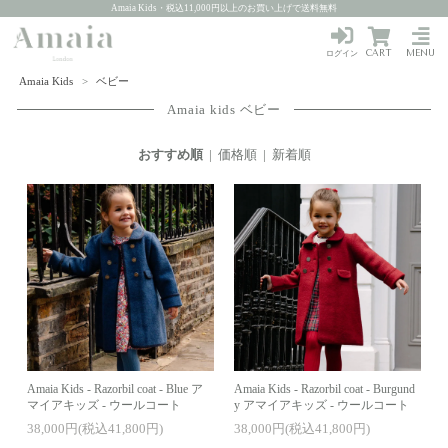
Amaia Kids・税込11,000円以上のお買い上げで送料無料
CART
MENU
ログイン
Amaia Kids
>
ベビー
Amaia kids ベビー
おすすめ順
|
価格順
|
新着順
Amaia Kids - Razorbil coat - Blue ア
Amaia Kids - Razorbil coat - Burgund
マイアキッズ - ウールコート
y アマイアキッズ - ウールコート
38,000円(税込41,800円)
38,000円(税込41,800円)