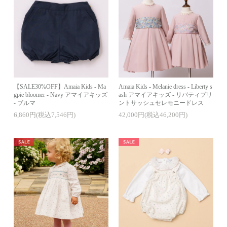
【SALE30%OFF】Amaia Kids - Ma
Amaia Kids - Melanie dress - Liberty s
gpie bloomer - Navy アマイアキッズ
ash アマイアキッズ - リバティプリ
- ブルマ
ントサッシュセレモニードレス
6,860円(税込7,546円)
42,000円(税込46,200円)