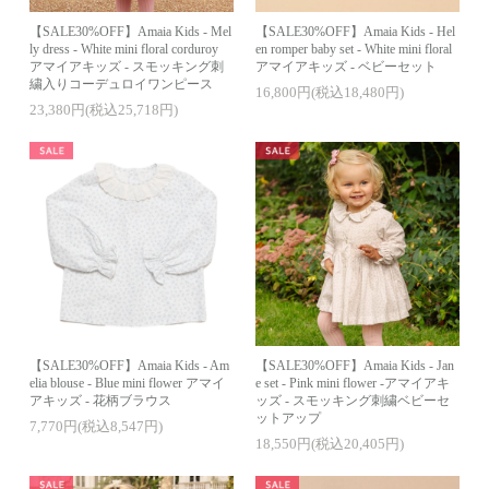
【SALE30%OFF】Amaia Kids - Mel
【SALE30%OFF】Amaia Kids - Hel
ly dress - White mini floral corduroy
en romper baby set - White mini floral
アマイアキッズ - スモッキング刺
アマイアキッズ - ベビーセット
繍入りコーデュロイワンピース
16,800円(税込18,480円)
23,380円(税込25,718円)
【SALE30%OFF】Amaia Kids - Am
【SALE30%OFF】Amaia Kids - Jan
elia blouse - Blue mini flower アマイ
e set - Pink mini flower -アマイアキ
アキッズ - 花柄ブラウス
ッズ - スモッキング刺繍ベビーセ
ットアップ
7,770円(税込8,547円)
18,550円(税込20,405円)