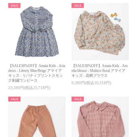
【SALE30%OFF】Amaia Kids - Aria
【SALE30%OFF】Amaia Kids - Am
dress - Liberty Blue/Beige アマイア
elia blouse - Multico floral アマイア
キッズ - リバティプリントスモッ
キッズ - 花柄ブラウス
ク刺繍ワンピース
9,380円(税込10,318円)
23,380円(税込25,718円)