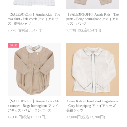
【SALE30%OFF】Amaia Kids - Tho
【SALE30%OFF】Amaia Kids - Tito
mas shirt - Pale check アマイアキッ
pants - Beige herringbone アマイアキ
ズ - 長袖シャツ
ッズ - パンツ
7,770円(税込8,547円)
7,770円(税込8,547円)
【SALE30%OFF】Amaia Kids - Ale
Amaia Kids - Daniel shirt long-sleeves
x romper - Beige herringbone アマイ
- Grey blue piping アマイアキッズ -
アキッズ - ベビーロンパース
長袖シャツ
12,110円(税込13,321円)
12,000円(税込13,200円)