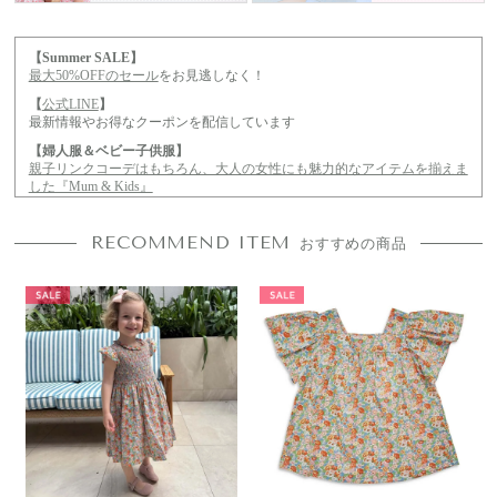
【Summer SALE】
最大50%OFFのセール
をお見逃しなく！
【
公式LINE
】
最新情報やお得なクーポンを配信しています
【婦人服＆ベビー子供服】
親子リンクコーデはもちろん、大人の女性にも魅力的なアイテムを揃えま
した『Mum & Kids』
【
阪急うめだ本店 SS26 POP UP SHOP
】
ご来場ありがとうございました
RECOMMEND ITEM
おすすめの商品
【
福岡岩田屋本店 定番コレクション
】
ご来場ありがとうございました
【
ジェイアール名古屋タカシマヤ「英国展2026」
】
ご来場ありがとうございました
【
伊勢丹新宿店 SS26 POP UP SHOP
】
ご来場ありがとうございました
【
松坂屋名古屋店 AW25 POP UP SHOP
】
ご来場ありがとうございました
【
西宮阪急 AW24 POP UP SHOP
】
ご来場ありがとうございました
【
博多阪急 POP UP SHOP
】