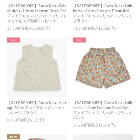
ご来場ありがとうございました
【SALE30%OFF】Amaia Kids - Falb
【SALE30%OFF】Amaia Kids - Lulla
ala dress - Liberty Leontyne Dream Red
by top - Liberty Leontyne Dream Red
【
日本橋三越本店 AW23 POP UP SHOP
】
アマイアキッズ - リバティプリント
アマイアキッズ - リバティプリント
ご来場ありがとうございました
スモッキング刺繍ワンピース
ブラウス
【
英国「クイーンズアワード2022」受賞
】
24,500円(税込26,950円)
11,200円(税込12,320円)
名誉ある受賞を記念し、アマイアキッズの代表作とも言える「ユージェニ
ードレス」を数量限定で入荷しました
【Amaia Kids (アマイアキッズ)について】
リンク
【メディア掲載・POP UP情報】
リンク
【Q&A よくあるご質問】
リンク
【SALE30%OFF】Amaia Kids - Alice
【SALE30%OFF】Amaia Kids - Lully
top - White アマイアキッズ - コット
shorts - Liberty Leontyne Dream Red
ンレースブラウス
アマイアキッズ - リバティプリント
パンツ
8,470円(税込9,317円)
10,290円(税込11,319円)