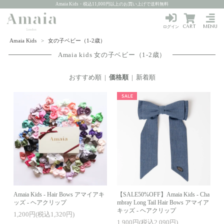
Amaia Kids・税込11,000円以上のお買い上げで送料無料
CART
MENU
ログイン
Amaia Kids
>
女の子ベビー（1-2歳）
Amaia kids 女の子ベビー（1-2歳）
おすすめ順
|
価格順
|
新着順
Amaia Kids - Hair Bows アマイアキ
【SALE50%OFF】Amaia Kids - Cha
ッズ - ヘアクリップ
mbray Long Tail Hair Bows アマイア
キッズ - ヘアクリップ
1,200円(税込1,320円)
1,900円(税込2,090円)