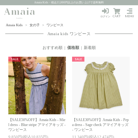
Amaia Kids・税込11,000円以上のお買い上げで送料無料
CART
MENU
ログイン
Amaia Kids
>
女の子
>
ワンピース
Amaia kids ワンピース
おすすめ順
|
価格順
|
新着順
【SALE50%OFF】Amaia Kids - Mie
【SALE30%OFF】Amaia Kids - Pep
l dress - Blue stripe アマイアキッズ -
a dress - Sage check アマイアキッズ
ワンピース
- ワンピース
9,850円(税込10,835円)
11,340円(税込12,474円)