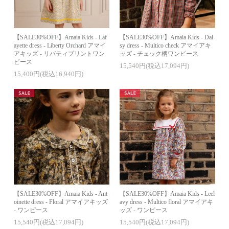
【SALE30%OFF】Amaia Kids - Laf
【SALE30%OFF】Amaia Kids - Dai
ayette dress - Liberty Orchard アマイ
sy dress - Multico check アマイアキ
アキッズ - リバティプリントワン
ッズ - チェック柄ワンピース
ピース
15,540円(税込17,094円)
15,400円(税込16,940円)
【SALE30%OFF】Amaia Kids - Ant
【SALE30%OFF】Amaia Kids - Leel
oinette dress - Floral アマイアキッズ
avy dress - Multico floral アマイアキ
- ワンピース
ッズ - ワンピース
15,540円(税込17,094円)
15,540円(税込17,094円)