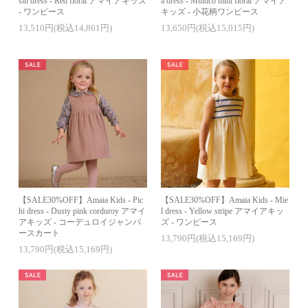
sin dress - Red floral アマイアキッズ
a dress - Multico mini floral アマイア
- ワンピース
キッズ - 小花柄ワンピース
13,510円(税込14,861円)
13,650円(税込15,015円)
【SALE30%OFF】Amaia Kids - Pic
【SALE30%OFF】Amaia Kids - Mie
hi dress - Dusty pink corduroy アマイ
l dress - Yellow stripe アマイアキッ
アキッズ - コーデュロイジャンパ
ズ - ワンピース
ースカート
13,790円(税込15,169円)
13,790円(税込15,169円)