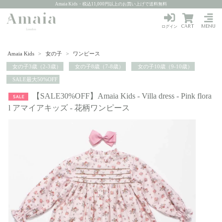
Amaia Kids・税込11,000円以上のお買い上げで送料無料
CART
MENU
ログイン
Amaia Kids
>
女の子
>
ワンピース
女の子3歳（2-3歳）
女の子8歳（7-8歳）
女の子10歳（9-10歳）
SALE最大50%OFF
【SALE30%OFF】Amaia Kids - Villa dress - Pink flora
l アマイアキッズ - 花柄ワンピース