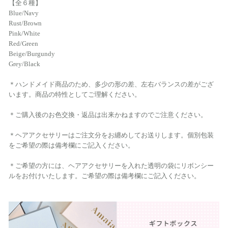
【全６種】
Blue/Navy
Rust/Brown
Pink/White
Red/Green
Beige/Burgundy
Grey/Black
＊ハンドメイド商品のため、多少の形の差、左右バランスの差がござ
います。商品の特性としてご理解ください。
＊ご購入後のお色交換・返品は出来かねますのでご注意ください。
＊ヘアアクセサリーはご注文分をお纏めしてお送りします。個別包装
をご希望の際は備考欄にご記入ください。
＊ご希望の方には、ヘアアクセサリーを入れた透明の袋にリボンシー
ルをお付けいたします。ご希望の際は備考欄にご記入ください。