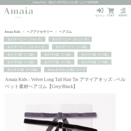
Amaia Kids・税込11,000円以上のお買い上げで送料無料
CART
MENU
ログイン
Amaia Kids
>
ヘアアクセサリー
>
ヘアゴム
女の子ベビー（3-6ヶ月）
女の子ベビー（6-12ヶ月）
女の子ベビー（12-18ヶ月）
女の子ベビー（1-2歳）
女の子3歳（2-3歳）
女の子4歳（3-4歳）
女の子5歳（4-5歳）
女の子6歳（5-6歳）
女の子7歳（6-7歳）
女の子8歳（7-8歳）
女の子10歳（9-10歳）
Mum & Kids お揃いコーデ
Amaia Kids - Velvet Long Tail Hair Tie アマイアキッズ - ベル
ベット素材ヘアゴム【Grey/Black】