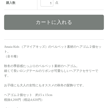
点
購入数
Amaia Kids （アマイアキッズ）のベルベット素材のヘアゴム２個セッ
ト。
（全６種）
秋冬の季節感たっぷりのベルベット素材のヘアゴム。
細くて長いロングテールのリボンが可愛らしいヘアアクセサリーで
す。
お子様にも大人の女性にもオススメの秋冬の髪飾りです。
ヘアゴム２個セット 約15 x 15cm
税抜4,200円（税込4,620円）