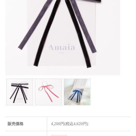
販売価格
4,200円(税込4,620円)