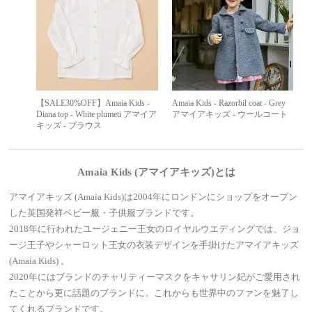
Amaia Kids - Razorbil coat - Grey
【SALE30%OFF】Amaia Kids -
アマイアキッズ - ウールコート
Diana top - White plumeti アマイア
キッズ - ブラウス
Amaia Kids (アマイアキッズ)とは
アマイアキッズ (Amaia Kids)は2004年にロンドンにショップをオープン
した英国発祥ベビー服・子供服ブランドです。
2018年に行われたユージェニー王女のロイヤルウエディングでは、ジョ
ージ王子やシャーロット王女の衣装デザインを手掛けたアマイアキッズ
(Amaia Kids) 。
2020年にはブランドのチャリティーマスクをキャサリン妃がご愛用され
たことから更に話題のブランドに。これからも世界中のファンを魅了し
てくれるブランドです。