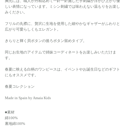
胸元には、職人が丹精込めて一針一針施した手刺繍が浮かび上がり優
しい表情になっています。ミシン刺繍では味わえない温もりをお楽し
みください。
フリルの丸襟に、贅沢に生地を使用した細やかなギャザーがふわりと
広がり可愛らしくもエレガント。
きらりと輝く貝ボタンの後ろボタン留めタイプ。
同じお生地のアイテムで姉妹コーディネートをお楽しみいただけま
す。
春夏に映える白柄のワンピースは、イベントやお誕生日などのギフト
にもオススメです。
春夏コレクション
Made in Spain by Amaia Kids
■素材
綿100%
裏地綿100%