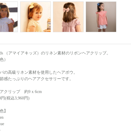
a Kids （アマイアキッズ）のリネン素材のリボンヘアクリップ。
色）
パの高級リネン素材を使用したヘアボウ。
節感たっぷりのヘアアクセサリーです。
クリップ 約9 x 6cm
0円(税込3,960円)
色】
en
lue
e