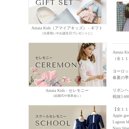
Amaia Kids（アマイアキッズ） - ギフト
（出産祝いやお誕生日プレゼントに）
Amai
（全１１
ヨーロッ
春夏の季
リボンヘア
Amaia Kids - セレモニー
（結婚式や発表会に）
税抜3.60
【全１１
Apple gre
Lagoon b
Navy blu