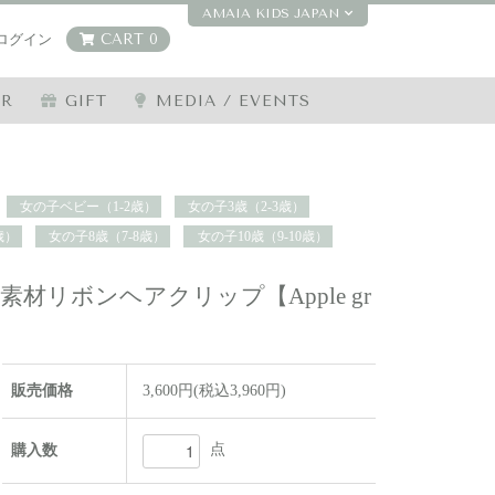
AMAIA KIDS JAPAN
ログイン
CART 0
ER
GIFT
MEDIA / EVENTS
女の子ベビー（1-2歳）
女の子3歳（2-3歳）
歳）
女の子8歳（7-8歳）
女の子10歳（9-10歳）
- リネン素材リボンヘアクリップ【Apple gr
販売価格
3,600円(税込3,960円)
点
購入数