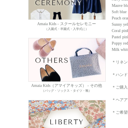
Mauve bl
Soft blue
Peach ora
Amaia Kids - スクールセレモニー
Sunny ye
（入園式・卒園式・入学式に）
Coral pin
Pastel pin
Poppy re
Milk whit
＊リネン
＊ハンド
Amaia Kids（アマイアキッズ） - その他
＊ご購入
（バッグ・ソックス・タイツ・靴）
＊ヘアア
＊ご希望