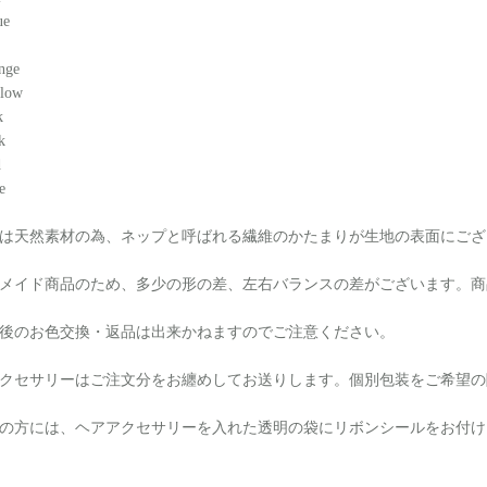
ue
nge
llow
k
k
d
e
は天然素材の為、ネップと呼ばれる繊維のかたまりが生地の表面にござ
メイド商品のため、多少の形の差、左右バランスの差がございます。商
後のお色交換・返品は出来かねますのでご注意ください。
クセサリーはご注文分をお纏めしてお送りします。個別包装をご希望の
の方には、ヘアアクセサリーを入れた透明の袋にリボンシールをお付け