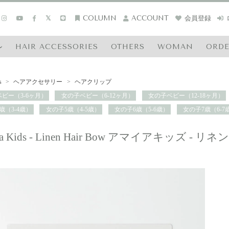
COLUMN
ACCOUNT
会員登録
HAIR ACCESSORIES
OTHERS
WOMAN
ORD
s
>
ヘアアクセサリー
>
ヘアクリップ
ビー（3-6ヶ月）
女の子ベビー（6-12ヶ月）
女の子ベビー（12-18ヶ月）
歳（3-4歳）
女の子5歳（4-5歳）
女の子6歳（5-6歳）
女の子7歳（6-7
ia Kids - Linen Hair Bow アマイアキッズ 
】