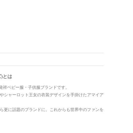
ズ)とは
た英国発祥ベビー服・子供服ブランドです。
子やシャーロット王女の衣装デザインを手掛けたアマイア
から更に話題のブランドに。これからも世界中のファンを