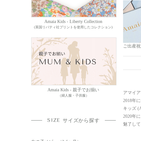
Amaia Kids - Liberty Collection
(英国リバティ社プリントを使用したコレクション)
ご出産祝
Amaia Kids - 親子でお揃い
アマイア
（婦人服・子供服）
2018
キッズ (Am
2020
SIZE
サイズから探す
魅了して