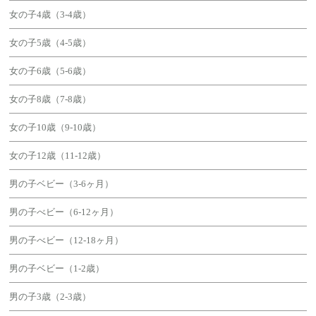
女の子4歳（3-4歳）
女の子5歳（4-5歳）
女の子6歳（5-6歳）
女の子8歳（7-8歳）
女の子10歳（9-10歳）
女の子12歳（11-12歳）
男の子ベビー（3-6ヶ月）
男の子べビー（6-12ヶ月）
男の子べビー（12-18ヶ月）
男の子ベビー（1-2歳）
男の子3歳（2-3歳）