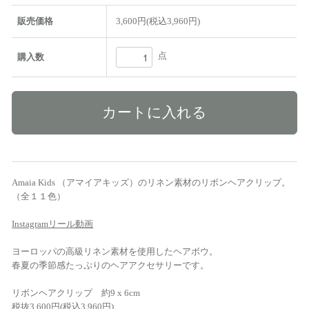
販売価格
3,600円(税込3,960円)
点
購入数
Amaia Kids （アマイアキッズ）のリネン素材のリボンヘアクリップ。
（全１１色）
Instagramリール動画
ヨーロッパの高級リネン素材を使用したヘアボウ。
春夏の季節感たっぷりのヘアアクセサリーです。
リボンヘアクリップ 約9 x 6cm
税抜3.600円(税込3,960円)