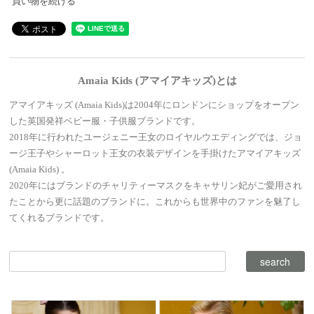
買い物を続ける
Amaia Kids (アマイアキッズ)とは
アマイアキッズ (Amaia Kids)は2004年にロンドンにショップをオープン
した英国発祥ベビー服・子供服ブランドです。
2018年に行われたユージェニー王女のロイヤルウエディングでは、ジョ
ージ王子やシャーロット王女の衣装デザインを手掛けたアマイアキッズ
(Amaia Kids) 。
2020年にはブランドのチャリティーマスクをキャサリン妃がご愛用され
たことから更に話題のブランドに。これからも世界中のファンを魅了し
てくれるブランドです。