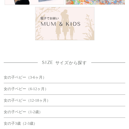
SIZE
サイズから探す
女の子ベビー（3-6ヶ月）
女の子ベビー（6-12ヶ月）
女の子ベビー（12-18ヶ月）
女の子ベビー（1-2歳）
女の子3歳（2-3歳）