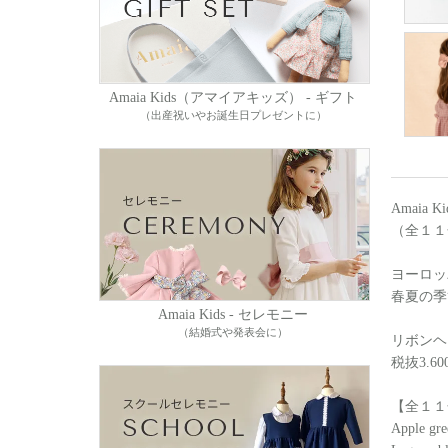
Amaia Kids（アマイアキッズ） - ギフト
（出産祝いやお誕生日プレゼントに）
Amai
（全１１
ヨーロッ
春夏の季
Amaia Kids - セレモニー
（結婚式や発表会に）
リボンヘア
税抜3.60
【全１１
Apple gre