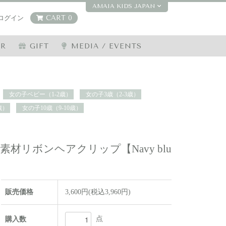
AMAIA KIDS JAPAN
ログイン
CART 0
ER
GIFT
MEDIA / EVENTS
女の子ベビー（1-2歳）
女の子3歳（2-3歳）
歳）
女の子10歳（9-10歳）
- リネン素材リボンヘアクリップ【Navy blu
販売価格
3,600円(税込3,960円)
点
購入数