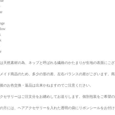
lue
e
ue
nge
llow
k
k
d
e
は天然素材の為、ネップと呼ばれる繊維のかたまりが生地の表面にござ
メイド商品のため、多少の形の差、左右バランスの差がございます。商
後のお色交換・返品は出来かねますのでご注意ください。
クセサリーはご注文分をお纏めしてお送りします。個別包装をご希望の
の方には、ヘアアクセサリーを入れた透明の袋にリボンシールをお付け