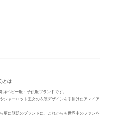
ズ)とは
た英国発祥ベビー服・子供服ブランドです。
子やシャーロット王女の衣装デザインを手掛けたアマイア
から更に話題のブランドに。これからも世界中のファンを