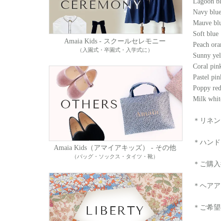
Lagoon b
Navy blu
Mauve bl
Soft blue
Amaia Kids - スクールセレモニー
Peach ora
（入園式・卒園式・入学式に）
Sunny ye
Coral pin
Pastel pin
Poppy re
Milk whit
＊リネン
＊ハンド
Amaia Kids（アマイアキッズ） - その他
（バッグ・ソックス・タイツ・靴）
＊ご購入
＊ヘアア
＊ご希望