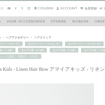
COLUMN
ACCOUNT
会員登録
HAIR ACCESSORIES
OTHERS
WOMAN
ORD
s
>
ヘアアクセサリー
>
ヘアクリップ
ビー（3-6ヶ月）
女の子ベビー（6-12ヶ月）
女の子ベビー（12-18ヶ月）
歳（3-4歳）
女の子5歳（4-5歳）
女の子6歳（5-6歳）
女の子8歳（7-8
ニー（入園式・卒園式・入学式）
ia Kids - Linen Hair Bow アマイアキッズ 