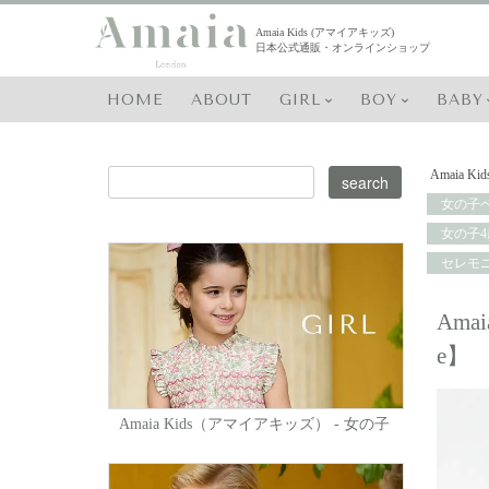
Amaia Kids (アマイアキッズ)
日本公式通販・オンラインショップ
HOME
ABOUT
GIRL
BOY
BABY
Amaia Kid
女の子ベ
女の子4
セレモ
Ama
e】
Amaia Kids（アマイアキッズ） - 女の子