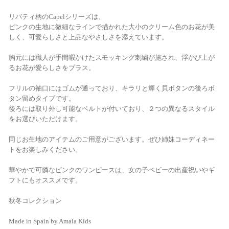
リバティ柄のCapelシリーズは、
ピンクの生地に微細なラインで描かれた大小のクリーム色のお花が美
しく、可愛らしさと上品なやさしさを添えています。
胸元には職人が手間暇かけたスモッキング刺繍が施され、浮かび上が
るお花が愛らしさをプラス。
フリルの袖口にはゴムが通っており、キラリと輝く貝ボタンの後ろボ
タン留めタイプです。
後ろには取り外し可能なベルトが付いており、２つの異なるスタイル
をお選びいただけます。
同じお生地のアイテムのご用意がございます。ぜひ姉妹コーディネー
トをお楽しみください。
華やかで可憐なピンクのワンピースは、女の子ベビーの出産祝いやギ
フトにもオススメです。
秋冬コレクション
Made in Spain by Amaia Kids