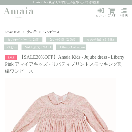
Amaia Kids・税込11,000円以上のお買い上げで送料無料
CART
MENU
ログイン
Amaia Kids
>
女の子
>
ワンピース
女の子ベビー（1-2歳）
女の子3歳（2-3歳）
女の子4歳（3-4歳）
ベビー
SALE最大50%OFF
Liberty Collection
【SALE30%OFF】Amaia Kids - Jujube dress - Liberty
Pink アマイアキッズ - リバティプリントスモッキング刺
繍ワンピース