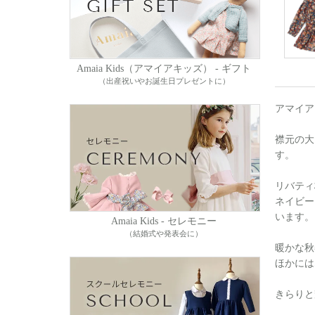
Amaia Kids（アマイアキッズ） - ギフト
（出産祝いやお誕生日プレゼントに）
アマイア
襟元の大
す。
リバティ
ネイビー
います。
Amaia Kids - セレモニー
（結婚式や発表会に）
暖かな秋
ほかには
きらりと