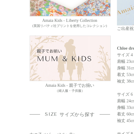
Amaia Kids - Liberty Collection
(英国リバティ社プリントを使用したコレクション)
ご出産祝
Chloe 
サイズ 4
肩幅 23c
身幅 31c
着丈 53c
袖丈 38c
Amaia Kids - 親子でお揃い
（婦人服・子供服）
サイズ 6
肩幅 24c
身幅 33c
SIZE
サイズから探す
着丈 60c
袖丈 45c
サイズ 8