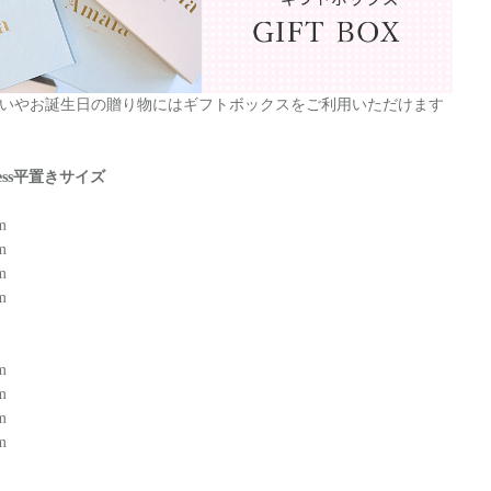
いやお誕生日の贈り物にはギフトボックスをご利用いただけます
dress平置きサイズ
m
m
m
m
m
m
m
m