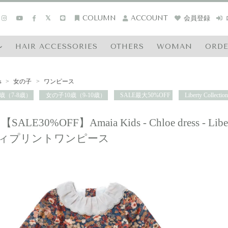
COLUMN
ACCOUNT
会員登録
HAIR ACCESSORIES
OTHERS
WOMAN
ORD
s
>
女の子
>
ワンピース
歳（7-8歳）
女の子10歳（9-10歳）
SALE最大50%OFF
Liberty Collectio
【SALE30%OFF】Amaia Kids - Chloe dress - 
ィプリントワンピース