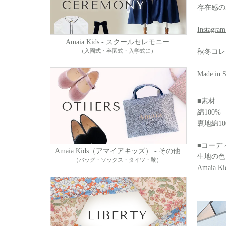
存在感の
Instag
Amaia Kids - スクールセレモニー
秋冬コレ
（入園式・卒園式・入学式に）
Made in S
■素材
綿100%
裏地綿10
■コーデ
Amaia Kids（アマイアキッズ） - その他
生地の色
（バッグ・ソックス・タイツ・靴）
Amaia