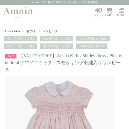
Amaia Kids・税込11,000円以上のお買い上げで送料無料
CART
MENU
ログイン
Amaia Kids
>
女の子
>
ワンピース
女の子3歳（2-3歳）
女の子4歳（3-4歳）
女の子5歳（4-5歳）
女の子6歳（5-6歳）
女の子8歳（7-8歳）
SALE最大50%OFF
【SALE20%OFF】Amaia Kids - Shirley dress - Pink mi
ni floral アマイアキッズ - スモッキング刺繍入りワンピー
ス