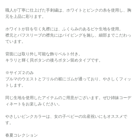
職人が丁寧に仕上げた手刺繍は、ホワイトとピンクの糸を使用し、胸
元を上品に彩ります。
ホワイトが目を引く丸襟には、ふくらみのあるピケ生地を使用。
襟元とパフスリーブの襟先にはパイピングを施し、細部までこだわっ
ています。
背面には取り外し可能な飾りベルト付き。
キラリと輝く貝ボタンの後ろボタン留めタイプです。
※サイズ２のみ
ブルマのウエストとフリルの裾にゴムが通っており、やさしくフィッ
トします。
同じ生地を使用したアイテムのご用意がございます。ぜひ姉妹コーデ
ィネートをお楽しみください。
やさしいピンクカラーは、女の子ベビーの出産祝いにもオススメで
す。
春夏コレクション