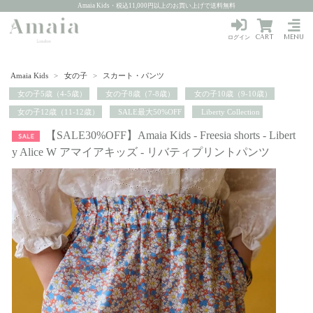
Amaia Kids・税込11,000円以上のお買い上げで送料無料
CART
MENU
ログイン
Amaia Kids
>
女の子
>
スカート・パンツ
女の子5歳（4-5歳）
女の子8歳（7-8歳）
女の子10歳（9-10歳）
女の子12歳（11-12歳）
SALE最大50%OFF
Liberty Collection
【SALE30%OFF】Amaia Kids - Freesia shorts - Libert
y Alice W アマイアキッズ - リバティプリントパンツ