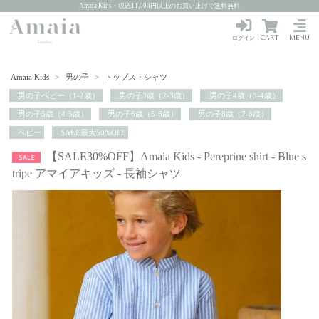
Amaia Kids・税込11,000円以上のお買い上げで送料無料
CART
MENU
ログイン
Amaia Kids
>
男の子
>
トップス・シャツ
男の子ベビー（1-2歳）
男の子3歳（2-3歳）
男の子4歳（3-4歳）
男の子5歳（4-5歳）
男の子6歳（5-6歳）
男の子8歳（7-8歳）
ベビー
SALE最大50%OFF
【SALE30%OFF】Amaia Kids - Pereprine shirt - Blue s
tripe アマイアキッズ - 長袖シャツ