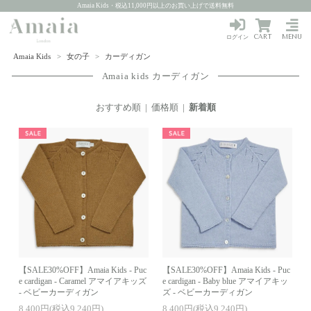
Amaia Kids・税込11,000円以上のお買い上げで送料無料
CART
MENU
ログイン
Amaia Kids
>
女の子
>
カーディガン
Amaia kids カーディガン
おすすめ順
|
価格順
|
新着順
【SALE30%OFF】Amaia Kids - Puc
【SALE30%OFF】Amaia Kids - Puc
e cardigan - Caramel アマイアキッズ
e cardigan - Baby blue アマイアキッ
- ベビーカーディガン
ズ - ベビーカーディガン
8,400円(税込9,240円)
8,400円(税込9,240円)