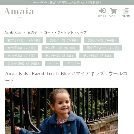
Amaia Kids・税込11,000円以上のお買い上げで送料無料
CART
MENU
ログイン
Amaia Kids
>
女の子
>
コート・ジャケット・ケープ
女の子ベビー（1-2歳）
女の子3歳（2-3歳）
女の子4歳（3-4歳）
女の子8歳（7-8歳）
女の子10歳（9-10歳）
男の子ベビー（1-2歳）
男の子3歳（2-3歳）
男の子4歳（3-4歳）
男の子8歳（7-8歳）
男の子10歳（9-10歳）
ベビー
アウター
Amaia Kids - Razorbil coat - Blue アマイアキッズ - ウールコ
ート