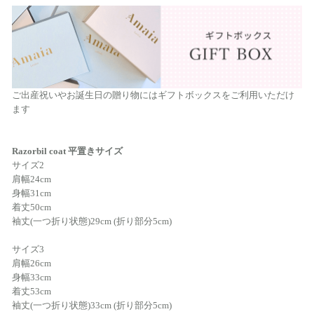
ご出産祝いやお誕生日の贈り物にはギフトボックスをご利用いただけ
ます
Razorbil coat 平置きサイズ
サイズ2
肩幅24cm
身幅31cm
着丈50cm
袖丈(一つ折り状態)29cm (折り部分5cm)
サイズ3
肩幅26cm
身幅33cm
着丈53cm
袖丈(一つ折り状態)33cm (折り部分5cm)