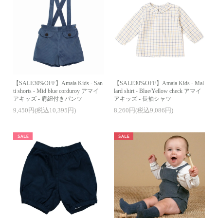
【SALE30%OFF】Amaia Kids - San
【SALE30%OFF】Amaia Kids - Mal
ti shorts - Mid blue corduroy アマイ
lard shirt - Blue/Yellow check アマイ
アキッズ - 肩紐付きパンツ
アキッズ - 長袖シャツ
9,450円(税込10,395円)
8,260円(税込9,086円)