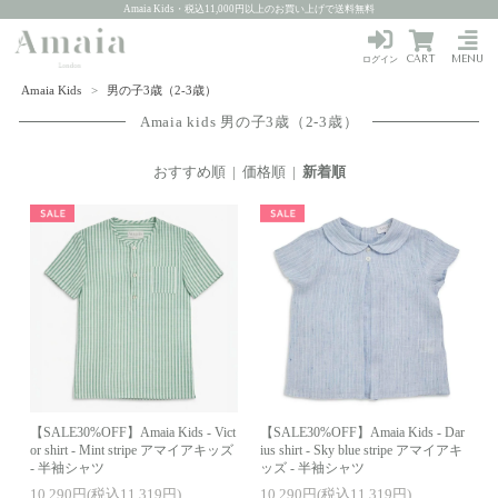
Amaia Kids・税込11,000円以上のお買い上げで送料無料
CART
MENU
ログイン
Amaia Kids
>
男の子3歳（2-3歳）
Amaia kids 男の子3歳（2-3歳）
おすすめ順
|
価格順
|
新着順
【SALE30%OFF】Amaia Kids - Vict
【SALE30%OFF】Amaia Kids - Dar
or shirt - Mint stripe アマイアキッズ
ius shirt - Sky blue stripe アマイアキ
- 半袖シャツ
ッズ - 半袖シャツ
10,290円(税込11,319円)
10,290円(税込11,319円)