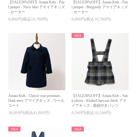
【SALE30%OFF】Amaia Kids - Pau
【SALE30%OFF】Amaia Kids - Pau
l jumper - Navy blue アマイアキッズ
l jumper - Burgundy アマイアキッズ
- セーター
- セーター
9,800円(税込10,780円)
9,800円(税込10,780円)
Amaia Kids - Classic coat premium -
【SALE30%OFF】Amaia Kids - San
Dark navy アマイアキッズ - ウール
ti shorts - Khaki/Charcoal check アマ
コート
イアキッズ - 肩紐付きパンツ
38,000円(税込41,800円)
9,590円(税込10,549円)