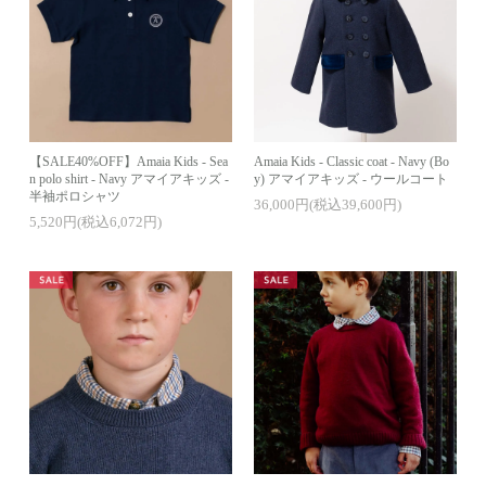
【SALE40%OFF】Amaia Kids - Sea
Amaia Kids - Classic coat - Navy (Bo
n polo shirt - Navy アマイアキッズ -
y) アマイアキッズ - ウールコート
半袖ポロシャツ
36,000円(税込39,600円)
5,520円(税込6,072円)