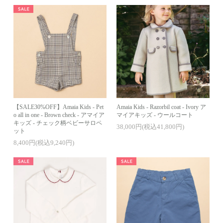
【SALE30%OFF】Amaia Kids - Pet
Amaia Kids - Razorbil coat - Ivory ア
o all in one - Brown check - アマイア
マイアキッズ - ウールコート
キッズ - チェック柄ベビーサロペ
38,000円(税込41,800円)
ット
8,400円(税込9,240円)