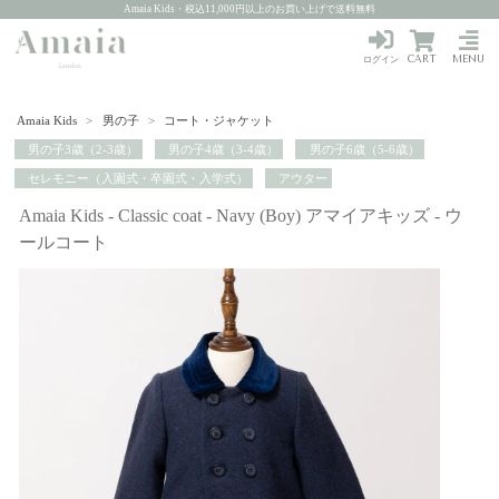
Amaia Kids・税込11,000円以上のお買い上げで送料無料
CART
MENU
ログイン
Amaia Kids
>
男の子
>
コート・ジャケット
男の子3歳（2-3歳）
男の子4歳（3-4歳）
男の子6歳（5-6歳）
セレモニー（入園式・卒園式・入学式）
アウター
Amaia Kids - Classic coat - Navy (Boy) アマイアキッズ - ウ
ールコート