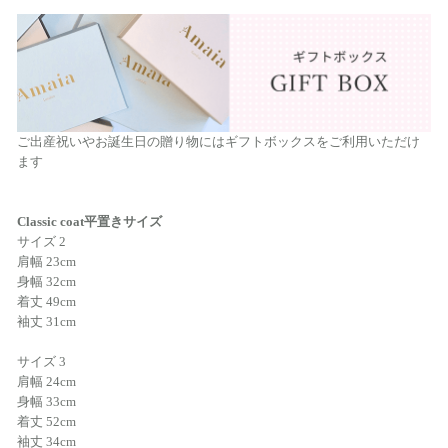
ご出産祝いやお誕生日の贈り物にはギフトボックスをご利用いただけ
ます
Classic coat平置きサイズ
サイズ 2
肩幅 23cm
身幅 32cm
着丈 49cm
袖丈 31cm
サイズ 3
肩幅 24cm
身幅 33cm
着丈 52cm
袖丈 34cm