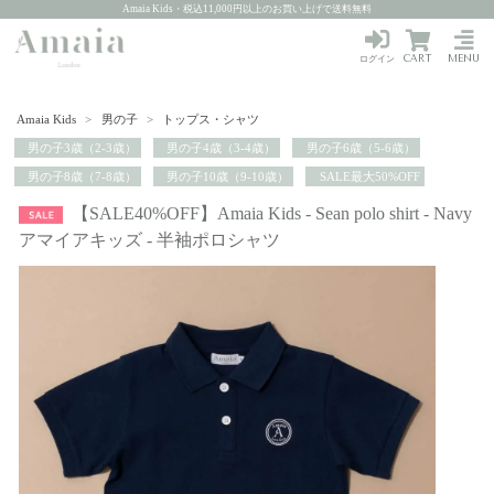
Amaia Kids・税込11,000円以上のお買い上げで送料無料
CART
MENU
ログイン
Amaia Kids
>
男の子
>
トップス・シャツ
男の子3歳（2-3歳）
男の子4歳（3-4歳）
男の子6歳（5-6歳）
男の子8歳（7-8歳）
男の子10歳（9-10歳）
SALE最大50%OFF
【SALE40%OFF】Amaia Kids - Sean polo shirt - Navy
アマイアキッズ - 半袖ポロシャツ