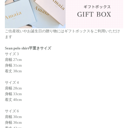
ご出産祝いやお誕生日の贈り物にはギフトボックスをご利用いただけ
ます
Sean polo shirt平置きサイズ
サイズ 3
肩幅 27cm
身幅 31cm
着丈 38cm
サイズ 4
肩幅 28cm
身幅 33cm
着丈 40cm
サイズ 6
肩幅 30cm
身幅 36cm