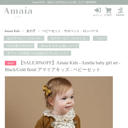
Amaia Kids・税込11,000円以上のお買い上げで送料無料
CART
MENU
ログイン
Amaia Kids
>
女の子
>
ベビーセット・サロペット・ロンパース
女の子ベビー（3-6ヶ月）
女の子ベビー（6-12ヶ月）
ベビー
SALE最大50%OFF
Mum & Kids お揃いコーデ
ギフト（出産祝いやお誕生日プレゼントに）
【SALE30%OFF】Amaia Kids - Amelia baby girl set -
Black/Gold floral アマイアキッズ - ベビーセット