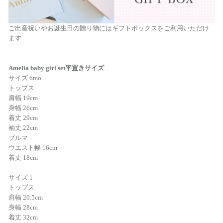
ご出産祝いやお誕生日の贈り物にはギフトボックスをご利用いただけ
ます
Amelia baby girl set平置きサイズ
サイズ 6mo
トップス
肩幅 19cm
身幅 26cm
着丈 29cm
袖丈 22cm
ブルマ
ウエスト幅 16cm
着丈 18cm
サイズ 1
トップス
肩幅 20.5cm
身幅 28cm
着丈 32cm