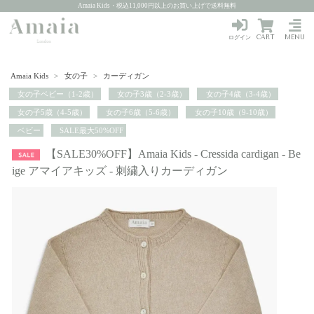
Amaia Kids・税込11,000円以上のお買い上げで送料無料
CART
MENU
ログイン
Amaia Kids
>
女の子
>
カーディガン
女の子ベビー（1-2歳）
女の子3歳（2-3歳）
女の子4歳（3-4歳）
女の子5歳（4-5歳）
女の子6歳（5-6歳）
女の子10歳（9-10歳）
ベビー
SALE最大50%OFF
【SALE30%OFF】Amaia Kids - Cressida cardigan - Be
ige アマイアキッズ - 刺繍入りカーディガン