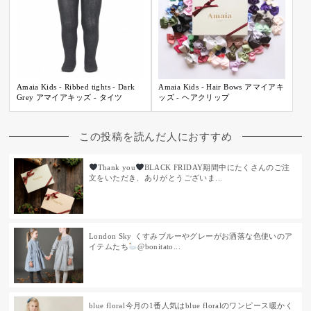
Amaia Kids - Ribbed tights - Dark
Amaia Kids - Hair Bows アマイアキ
Grey アマイアキッズ - タイツ
ッズ - ヘアクリップ
この投稿を読んだ人におすすめ
Thank you
BLACK FRIDAY期間中にたくさんのご注
文をいただき、ありがとうございま...
London Sky
⁡くすみブルーやグレーがお洒落な色使いのア
イテムたち
⁡⁡@bonitato...
blue floral⁡今月の1番人気はblue floralのワンピース⁡暖かく