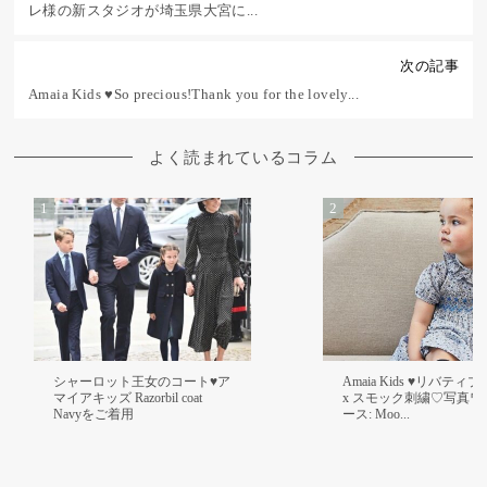
レ様の新スタジオが埼玉県大宮に...
次の記事
Amaia Kids ♥So precious! Thank you for the lovely...
よく読まれているコラム
シャーロット王女のコート♥ア
Amaia Kids ♥リバティ
マイアキッズ Razorbil coat
x スモック刺繍♡ 写真 
Navyをご着用
ース: Moo...