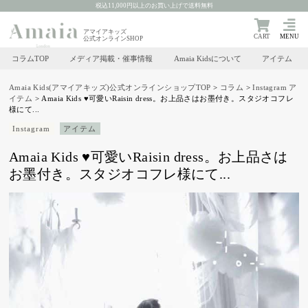
税込11,000円以上のお買い上げで送料無料
アマイアキッズ
CART
MENU
公式オンラインSHOP
コラムTOP
メディア掲載・催事情報
Amaia Kidsについて
アイテム
Skip
to
Amaia Kids(アマイアキッズ)公式オンラインショップTOP
>
コラム
>
Instagram
ア
イテム
>
Amaia Kids ♥可愛いRaisin dress。お上品さはお墨付き。 スタジオコフレ
content
様にて...
Instagram
アイテム
Amaia Kids ♥可愛いRaisin dress。お上品さは
お墨付き。 スタジオコフレ様にて...