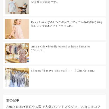
なる春まではカーデ...
Dusty Pink⁡くすみピンクの女の子アイテム⁡春の訪れが待ち
遠しいですね⁡⁡■アマイアキッズP...
Amaia Kids ♥Proudly opened at Isetan Shinjuku
♡♡♡♡...
#Repost @hankyu_kids_staff · · · 【Coto Coto sta...
前の記事
Amaia Kids ♥東京や大阪で人気のフォトスタジオ、スタジオコフ