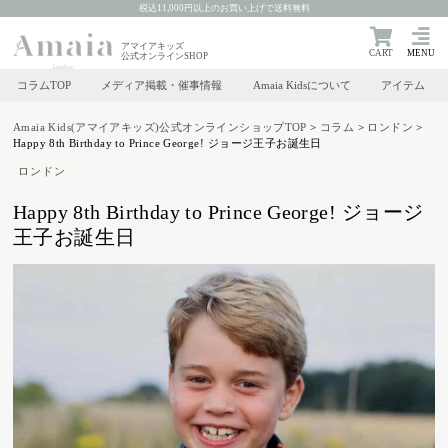
税込11,000円以上のお買い上げで送料無料
アマイアキッズ
CART
MENU
公式オンラインSHOP
コラムTOP
メディア掲載・催事情報
Amaia Kidsについて
アイテム
Skip
to
Amaia Kids(アマイアキッズ)公式オンラインショップTOP
>
コラム
>
ロンドン
>
Happy 8th Birthday to Prince George!⁡ ジョージ王子お誕生日⁡
content
ロンドン
Happy 8th Birthday to Prince George!⁡ ジョージ
王子お誕生日⁡