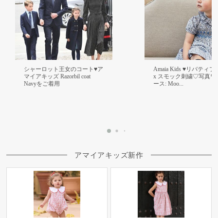
シャーロット王女のコート♥ア
Amaia Kids ♥リバティ
マイアキッズ Razorbil coat
x スモック刺繍♡ 写真 
Navyをご着用
ース: Moo...
アマイアキッズ新作