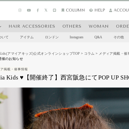
COLUMN
HELP
ACCOU
HAIR ACCESSORIES
OTHERS
WOMAN
ORD
sについて
アイテム
ロンドン
Instagram
Q&A
その他
a Kids(アマイアキッズ)公式オンラインショップTOP
>
コラム
>
メディア掲載・催
P開催のお知らせ
ィア掲載・催事情報
aia Kids ♥【開催終了】西宮阪急にてPOP UP