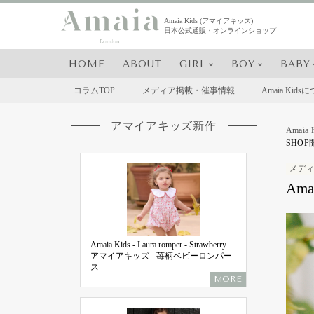
Skip
to
Amaia Kids (アマイアキッズ)
日本公式通販・オンラインショップ
content
HOME
ABOUT
GIRL
BOY
BABY
コラムTOP
メディア掲載・催事情報
Amaia Kid
アマイアキッズ新作
Amai
SHO
メデ
Am
Amaia Kids - Laura romper - Strawberry
アマイアキッズ - 苺柄ベビーロンパー
ス
MORE